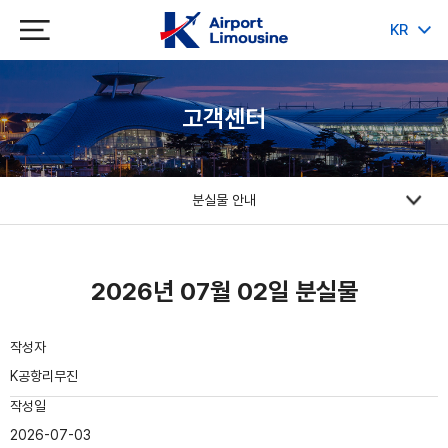
KR
JP
CH
EN
고객센터
분실물 안내
2026년 07월 02일 분실물
작성자
K공항리무진
작성일
2026-07-03