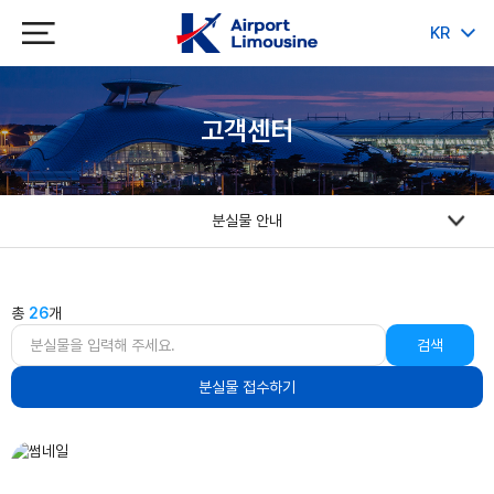
KR
JP
CH
EN
고객센터
분실물 안내
총
26
개
검색
분실물 접수하기